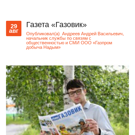
Газета «Газовик»
29
авг
Опубликовал(а)
Андреев Андрей Васильевич,
начальник службы по связям с
общественностью и СМИ ООО «Газпром
добыча Надым»