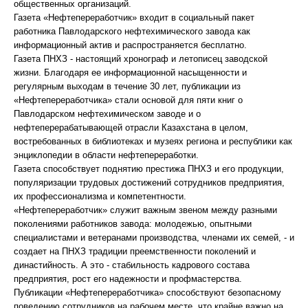
общественных организаций.
Газета «Нефтепереработчик» входит в социальный пакет
работника Павлодарского нефтехимического завода как
информационный актив и распространяется бесплатно.
Газета ПНХЗ - настоящий хронограф и летописец заводской
жизни. Благодаря ее информационной насыщенности и
регулярным выходам в течение 30 лет, публикации из
«Нефтепереработчика» стали основой для пяти книг о
Павлодарском нефтехимическом заводе и о
нефтеперерабатывающей отрасли Казахстана в целом,
востребованных в библиотеках и музеях региона и республики как
энциклопедии в области нефтепереработки.
Газета способствует поднятию престижа ПНХЗ и его продукции,
популяризации трудовых достижений сотрудников предприятия,
их профессионализма и компетентности.
«Нефтепереработчик» служит важным звеном между разными
поколениями работников завода: молодежью, опытными
специалистами и ветеранами производства, членами их семей, - и
создает на ПНХЗ традиции преемственности поколений и
династийность. А это - стабильность кадрового состава
предприятия, рост его надежности и профмастерства.
Публикации «Нефтепереработчика» способствуют безопасному
поведению сотрудников на рабочем месте, что крайне важно на