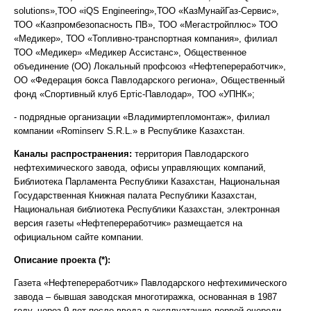
solutions»,ТОО «iQS Engineering»,ТОО «КазМунайГаз-Сервис»,
ТОО «Казпромбезопасность ПВ», ТОО «Мегастройплюс» ТОО
«Медикер», ТОО «Топливно-транспортная компания», филиал
ТОО «Медикер» «Медикер Ассистанс», Общественное
объединение (ОО) Локальный профсоюз «Нефтепереработчик»,
ОО «Федерация бокса Павлодарского региона», Общественный
фонд «Спортивный клуб Ертic-Павлодар», ТОО «УПНК»;
- подрядные организации «Владимиртепломонтаж», филиал
компании «Rominserv S.R.L.» в Республике Казахстан.
Каналы распространения:
территория Павлодарского
нефтехимического завода, офисы управляющих компаний,
Библиотека Парламента Республики Казахстан, Национальная
Государственная Книжная палата Республики Казахстан,
Национальная библиотека Республики Казахстан, электронная
версия газеты «Нефтепереработчик» размещается на
официальном сайте компании.
Описание проекта (*):
Газета «Нефтепереработчик» Павлодарского нефтехимического
завода – бывшая заводская многотиражка, основанная в 1987
году, через 9 лет после ввода в эксплуатацию первой очереди