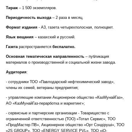
Тираж
– 1 500 экземпляров.
Периодичность выхода
– 2 раза в месяц.
Формат издания
- А3, газета четырехполосная, полноцвет.
Язык вещания
– казахский и русский.
Газета
распространяется
беспалатно.
Основная тематическая направленность
– публикация
материалов о производственной и социальной жизни завода.
Аудитория
:
- сотрудники ТОО «Павлодарский нефтехимический завод»,
члены их семей, ветераны предприятия;
- управляющие компании Акционерное общество «КазМунайГаз»,
АО «КазМунайГаз-перарботка и маркетинг»;
- сервисные и партнерские организации - Товарищество с
ограниченной ответственностью (ТОО) «Тотал Сервис», ТОО
«ПродМастер ПВ», Акционерное общество «Орт Сондiрушi», ТОО
«2S GROUP», ТОО «ENERGY SERVICE PVL», ТОО «iQ-