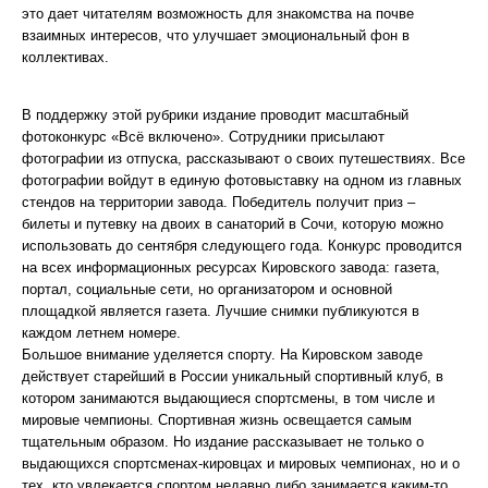
это дает читателям возможность для знакомства на почве
взаимных интересов, что улучшает эмоциональный фон в
коллективах.
В поддержку этой рубрики издание проводит масштабный
фотоконкурс «Всё включено». Сотрудники присылают
фотографии из отпуска, рассказывают о своих путешествиях. Все
фотографии войдут в единую фотовыставку на одном из главных
стендов на территории завода. Победитель получит приз –
билеты и путевку на двоих в санаторий в Сочи, которую можно
использовать до сентября следующего года. Конкурс проводится
на всех информационных ресурсах Кировского завода: газета,
портал, социальные сети, но организатором и основной
площадкой является газета. Лучшие снимки публикуются в
каждом летнем номере.
Большое внимание уделяется спорту. На Кировском заводе
действует старейший в России уникальный спортивный клуб, в
котором занимаются выдающиеся спортсмены, в том числе и
мировые чемпионы. Спортивная жизнь освещается самым
тщательным образом. Но издание рассказывает не только о
выдающихся спортсменах-кировцах и мировых чемпионах, но и о
тех, кто увлекается спортом недавно либо занимается каким-то