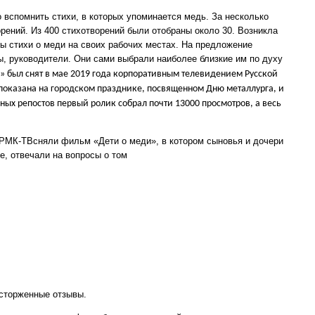
 вспомнить стихи, в которых упоминается медь. За несколько
орений. Из 400 стихотворений были отобраны около 30. Возникла
ы стихи о меди на своих рабочих местах. На предложение
ы, руководители. Они сами выбрали наиболее близкие им по духу
был снят в мае 2019 года корпоративным телевидением Русской
 показана на городском празднике, посвященном Дню металлурга, и
ных репостов первый ролик собрал почти 13000 просмотров, а весь
РМК-ТВсняли фильм «Дети о меди», в котором сыновья и дочери
е, отвечали на вопросы о том
осторженные отзывы.