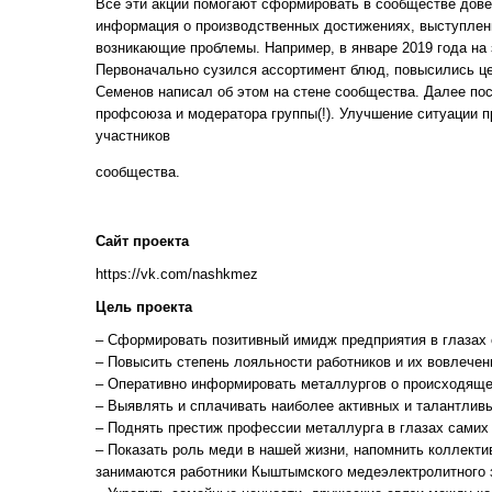
Все эти акции помогают сформировать в сообществе дове
информация о производственных достижениях, выступлен
возникающие проблемы. Например, в январе 2019 года на
Первоначально сузился ассортимент блюд, повысились це
Семенов написал об этом на стене сообщества. Далее по
профсоюза и модератора группы(!). Улучшение ситуации
участников
сообщества.
Сайт проекта
https://vk.com/nashkmez
Цель проекта
– Сформировать позитивный имидж предприятия в глазах 
– Повысить степень лояльности работников и их вовлечен
– Оперативно информировать металлургов о происходяще
– Выявлять и сплачивать наиболее активных и талантливы
– Поднять престиж профессии металлурга в глазах самих 
– Показать роль меди в нашей жизни, напомнить коллекти
занимаются работники Кыштымского медеэлектролитного 