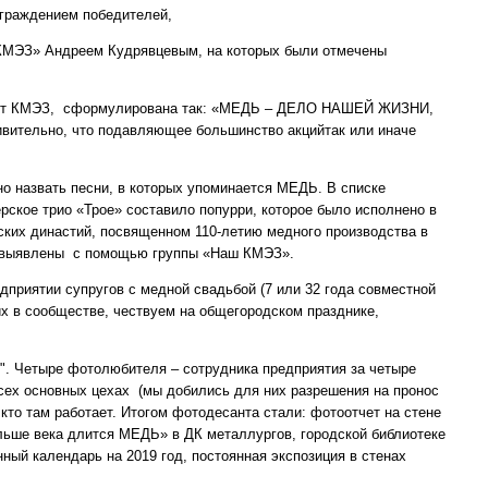
аграждением победителей,
«КМЭЗ» Андреем Кудрявцевым, на которых были отмечены
ходит КМЭЗ, сформулирована так: «МЕДЬ – ДЕЛО НАШЕЙ ЖИЗНИ,
льно, что подавляющее большинство акцийтак или иначе
о назвать песни, в которых упоминается МЕДЬ. В списке
ерское трио «Трое» составило попурри, которое было исполнено в
ских династий, посвященном 110-летию медного производства в
и выявлены с помощью группы «Наш КМЭЗ».
приятии супругов с медной свадьбой (7 или 32 года совместной
их в сообществе, чествуем на общегородском празднике,
". Четыре фотолюбителя – сотрудника предприятия за четыре
 всех основных цехах (мы добились для них разрешения на пронос
 кто там работает. Итогом фотодесанта стали: фотоотчет на стене
ьше века длится МЕДЬ» в ДК металлургов, городской библиотеке
ый календарь на 2019 год, постоянная экспозиция в стенах