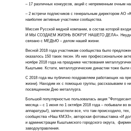
– 17 различных конкурсов, акций с непременным очным н
– 2 встречи подписчиков с генеральным директором АО 
наиболее активные участники сообщества.
Миссия Русской медной компании, в состав которой в
И МЫ СОЗДАЕМ ЖИЗНЬ ВОКРУГ НАШЕГО ДЕЛА». Неудивите
связано с МЕДЬЮ – делом нашей жизни.
Весной 2018 года участникам сообщества было предложен
оказалось 150 таких песен. Из них профессиональное акт
ноябре 2018 года на празднике чествования металлургиче
Кыштыме. Кстати, металлургические династии тоже был
С 2018 года мы публично поздравляем работающих на пред
жизни). Находим их с помощью группы, рассказываем о н
посвященном Дню металлурга.
Большой популярностью пользовалась акция "Фотодесант
месяца – с 1 июня по 1 октября 2018 года – побывали во
аппаратуры!), запечатлели все, что там происходило, тех,
сообщества «Наш КМЭЗ», авторская фотовыставка «И дол
и администрации Кыштымского городского округа, фирменн
заводоуправления.