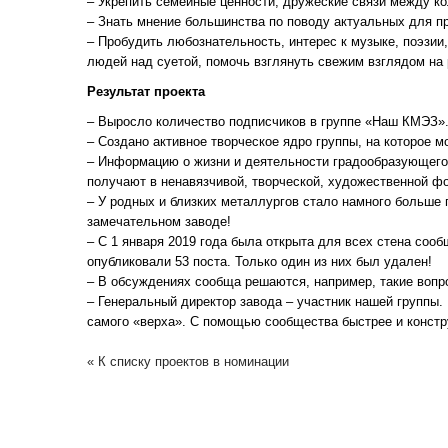
– Укрепить семейные ценности, дружеские связи между к
– Знать мнение большинства по поводу актуальных для п
– Пробудить любознательность, интерес к музыке, поэзии,
людей над суетой, помочь взглянуть свежим взглядом на 
Результат проекта
– Выросло количество подписчиков в группе «Наш КМЭЗ»
– Создано активное творческое ядро группы, на которое м
– Информацию о жизни и деятельности градообразующего 
получают в ненавязчивой, творческой, художественной ф
– У родных и близких металлургов стало намного больше п
замечательном заводе!
– С 1 января 2019 года была открыта для всех стена соо
опубликовали 53 поста. Только один из них был удален!
– В обсуждениях сообща решаются, например, такие вопр
– Генеральный директор завода – участник нашей группы.
самого «верха». С помощью сообщества быстрее и конст
« К списку проектов в номинации