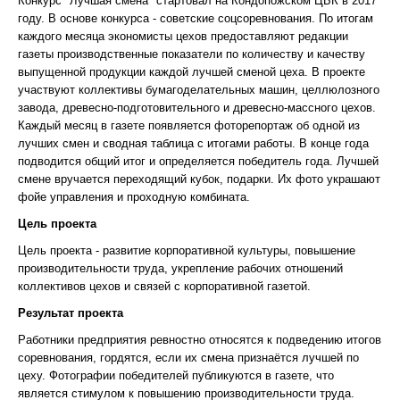
Конкурс "Лучшая смена" стартовал на Кондопожском ЦБК в 2017
году. В основе конкурса - советские соцсоревнования. По итогам
каждого месяца экономисты цехов предоставляют редакции
газеты производственные показатели по количеству и качеству
выпущенной продукции каждой лучшей сменой цеха. В проекте
участвуют коллективы бумагоделательных машин, целлюлозного
завода, древесно-подготовительного и древесно-массного цехов.
Каждый месяц в газете появляется фоторепортаж об одной из
лучших смен и сводная таблица с итогами работы. В конце года
подводится общий итог и определяется победитель года. Лучшей
смене вручается переходящий кубок, подарки. Их фото украшают
фойе управления и проходную комбината.
Цель проекта
Цель проекта - развитие корпоративной культуры, повышение
производительности труда, укрепление рабочих отношений
коллективов цехов и связей с корпоративной газетой.
Результат проекта
Работники предприятия ревностно относятся к подведению итогов
соревнования, гордятся, если их смена признаётся лучшей по
цеху. Фотографии победителей публикуются в газете, что
является стимулом к повышению производительности труда.