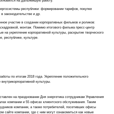
охновился на дальнейшую работу.
ергосистемы республики: формировании тарифов, покупке
 в законодательстве и др.
нное участие в создании корпоративных фильмов и роликов:
раскадровкой, монтаж. Помимо итогового фильма пресс-центр
ые на укрепление корпоративной культуры, раскрытие творческого
е, республике, культуре.
аботы по итогам 2018 года. Укрепление положительного
 внутрикорпоративной культуры.
тавлен на праздновании Дня энергетика сотрудникам Управления
алах компании и 55 офисах клиентского обслуживания. Таким
рудников компании, а также потребителей, посетивших офисы
м сайте компании, где с ним могут ознакомиться как новые