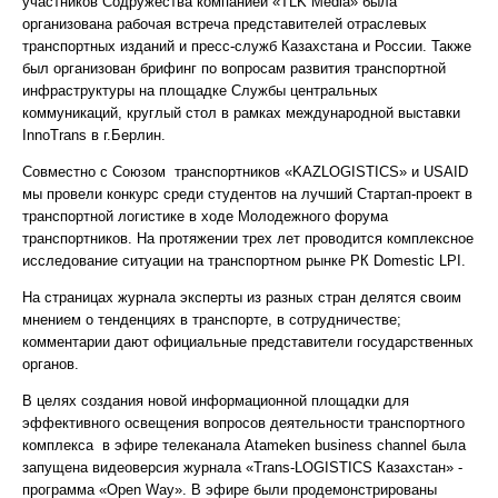
участников Содружества компанией «TLK Media» была
организована рабочая встреча представителей отраслевых
транспортных изданий и пресс-служб Казахстана и России. Также
был организован брифинг по вопросам развития транспортной
инфраструктуры на площадке Службы центральных
коммуникаций, круглый стол в рамках международной выставки
InnoTrans в г.Берлин.
Совместно с Союзом транспортников «KAZLOGISTICS» и USAID
мы провели конкурс среди студентов на лучший Стартап-проект в
транспортной логистике в ходе Молодежного форума
транспортников. На протяжении трех лет проводится комплексное
исследование ситуации на транспортном рынке РК Domestic LPI.
На страницах журнала эксперты из разных стран делятся своим
мнением о тенденциях в транспорте, в сотрудничестве;
комментарии дают официальные представители государственных
органов.
В целях создания новой информационной площадки для
эффективного освещения вопросов деятельности транспортного
комплекса в эфире телеканала Atameken business channel была
запущена видеоверсия журнала «Trans-LOGISTICS Казахстан» -
программа «Open Way». В эфире были продемонстрированы