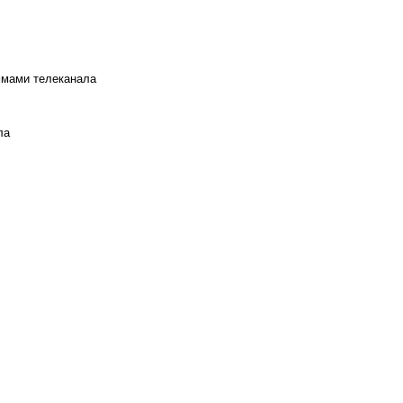
ммами телеканала
ла