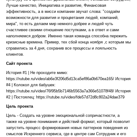
Лучше качество, Инициатива и развитие, Финансовая
эффективность, а в мисси компании звучат слова: "создаём
возможности для развития и процветания людей, компаний,
мира", то есть делаем мир немного добрее и людей чуть
счастливее своими отношение поступками, а в ответ и сами
наполняемся добром. Именно такая команда способна пережить
кризисные времена. Пример, тех сбой конца ноября ,с которым мы
справились за 4 дня, сохранив все процессы и лояльность
клиентов.
Сайт проекта
История #1 | Не проходите мимо:
https://rutube.ru/video/ab6e3f206d5d13ca5ef86a0b670ea165/ История
#4 | Колокол для бабушек:
https://rutube.ru/video/76f95b5b7146b5563a7a366e51078f48/ История
#2 | Постоялец: https://rutube.ru/video/fde57d72d8c802a24dae379
Цель проекта
Цель - Создать на уровне эмоциональной сопричастности, а
также на уровне понимания и действий формат, который позволит
запустить процесс формирования новых паттернов поведения из
смыслов Искреннего сервиса, где в центре сам Сотрудник и его