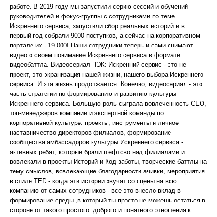
работе. В 2019 году мы запустили серию сессий и обучений
руководителей и фокус-группы с сотрудниками по теме
Искреннего сервиса, запустили сбор реальных историй и в
первый год собрали 9000 поступков, а сейчас на корпоративном
портале их - 19 000! Наши сотрудники теперь и сами снимают
видео о своем понимание Искреннего сервиса в формате
видеобаттла. Видеосериал ПЭК: Искренний сервис - это не
проект, это экранизация нашей жизни, нашего выбора Искреннего
сервиса. И эта жизнь продолжается. Конечно, видеосериал - это
часть стратегии по формированию и развитию культуры
Искреннего сервиса. Большую роль сыграла вовлеченность СЕО,
топ-менеджеров компании и экспертной команды по
корпоративной культуре. проекты, инструменты и личное
наставничество директоров филиалов, формирование
сообщества амбассадоров культуры Искреннего сервиса -
активных ребят, которые брали шефтсво над филиалами и
вовлекали в проекты Историй и Код заботы, творческие баттлы на
тему смыслов, вовлекающие благодарности ачивки, мероприятия
в стиле TED - когда эти истории звучат со сцены на всю
компанию от самих сотрудников - все это внесло вклад в
формирование среды ,в который ты просто не можешь остаться в
стороне от такого простого. доброго и понятного отношения к