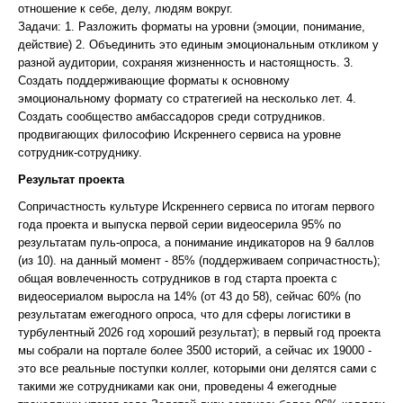
отношение к себе, делу, людям вокруг.
Задачи: 1. Разложить форматы на уровни (эмоции, понимание,
действие) 2. Объединить это единым эмоциональным откликом у
разной аудитории, сохраняя жизненность и настоящность. 3.
Создать поддерживающие форматы к основному
эмоциональному формату со стратегией на несколько лет. 4.
Создать сообщество амбассадоров среди сотрудников.
продвигающих философию Искреннего сервиса на уровне
сотрудник-сотруднику.
Результат проекта
Сопричастность культуре Искреннего сервиса по итогам первого
года проекта и выпуска первой серии видеосерила 95% по
результатам пуль-опроса, а понимание индикаторов на 9 баллов
(из 10). на данный момент - 85% (поддерживаем сопричастность);
общая вовлеченность сотрудников в год старта проекта с
видеосериалом выросла на 14% (от 43 до 58), сейчас 60% (по
результатам ежегодного опроса, что для сферы логистики в
турбулентный 2026 год хороший результат); в первый год проекта
мы собрали на портале более 3500 историй, а сейчас их 19000 -
это все реальные поступки коллег, которыми они делятся сами с
такими же сотрудниками как они, проведены 4 ежегодные