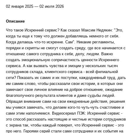
02 января 2025 — 02 июля 2026
Описание
Что такое Искренний сервис? Как сказал Максим Недякин: "Это,
когда ты еще к тому что должен добавляешь немного от себя.
Когда делаешь что-то искренне. Сам". Никакие регламенты,
порядки и скрипты не смогут создать среду, где все начинается c
отношениz самого cотрудника к себе, делу, людям. Важно
создать эмоциональную сопричастность ценности Искреннего
сервиса. А как вызвать чувства и эмоции у нескольких тысяч
сотрудников склада, клиентского сервиса - всей филиальной
сети? Показать их самих и их поступки, каждодневный труд, дать
им самим слово, чтобы рассказали свои истории, в которых они
замечают свое личное влияние на доброе отношение, ожидание
благополучного результата клиентов и даже судьбы людей.
Обращая внимание сами на свои ежедневные действия, решения
мы учимся замечать, что делаем кого-то чуть-чуть счастливее и
сами этим наполняемся. Видеосериал ПЭК: Искренний сервис -
это способ рассказать настоящие и честные истории сотрудников
с экрана так, чтобы каждый поверил, что Искренний сервис - это
про него. Героями серий стали сами сотрудники и их события на