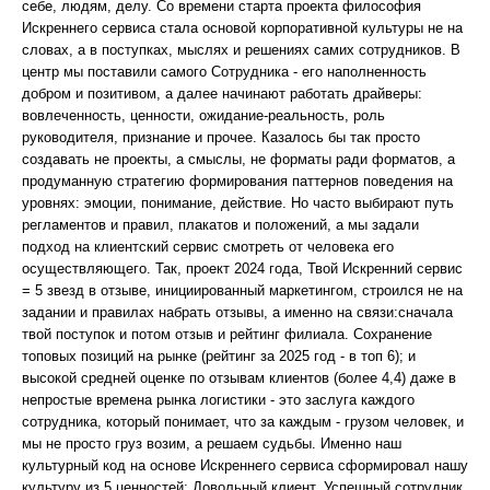
себе, людям, делу. Со времени старта проекта философия
Искреннего сервиса стала основой корпоративной культуры не на
словах, а в поступках, мыслях и решениях самих сотрудников. В
центр мы поставили самого Сотрудника - его наполненность
добром и позитивом, а далее начинают работать драйверы:
вовлеченность, ценности, ожидание-реальность, роль
руководителя, признание и прочее. Казалось бы так просто
создавать не проекты, а смыслы, не форматы ради форматов, а
продуманную стратегию формирования паттернов поведения на
уровнях: эмоции, понимание, действие. Но часто выбирают путь
регламентов и правил, плакатов и положений, а мы задали
подход на клиентский сервис смотреть от человека его
осуществляющего. Так, проект 2024 года, Твой Искренний сервис
= 5 звезд в отзыве, инициированный маркетингом, строился не на
задании и правилах набрать отзывы, а именно на связи:сначала
твой поступок и потом отзыв и рейтинг филиала. Сохранение
топовых позиций на рынке (рейтинг за 2025 год - в топ 6); и
высокой средней оценке по отзывам клиентов (более 4,4) даже в
непростые времена рынка логистики - это заслуга каждого
сотрудника, который понимает, что за каждым - грузом человек, и
мы не просто груз возим, а решаем судьбы. Именно наш
культурный код на основе Искреннего сервиса сформировал нашу
культуру из 5 ценностей: Довольный клиент, Успешный сотрудник,