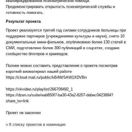
квалифицированной психиатрической помощи.
Продемонстрировать открытость психиатрической службы и
готовность помогать.
Результат проекта
Проект реализуется третий год силами сотрудников больницы при
поддержке партнеров (учреждениями культуры и науки), снято 10
документальных мини-фильмов, опубликовано более 130 статей в
СМИ, подготовлено более 300 публикаций в соцсетях, создано
сообщество блогеров и краеведов.
Полнее можно составить представление о проекте посмотрев
короткий виоматериал нашей работе
https://cloud.mail.ru/public/kB4W/5AW1XDVBn
https://vkvideo.ru/playlist/266708492_1
https://dzen.ru/suite/eab850f7-ba30-43a2-8207-dabec0423884?
share_to=link
Проект не закончен
« К списку проектов в номинации