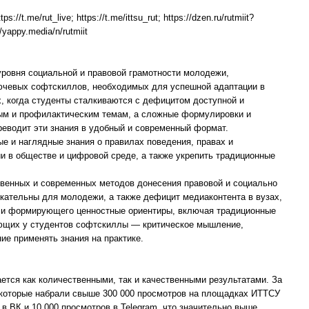
tps://t.me/rut_live; https://t.me/ittsu_rut; https://dzen.ru/rutmiit?
//yappy.media/n/rutmiit
ровня социальной и правовой грамотности молодежи,
лючевых софтскиллов, необходимых для успешной адаптации в
, когда студенты сталкиваются с дефицитом доступной и
ым и профилактическим темам, а сложные формулировки и
реводит эти знания в удобный и современный формат.
е и наглядные знания о правилах поведения, правах и
и в обществе и цифровой среде, а также укрепить традиционные
твенных и современных методов донесения правовой и социально
кательны для молодежи, а также дефицит медиаконтента в вузах,
 и формирующего ценностные ориентиры, включая традиционные
ающих у студентов софтскиллы — критическое мышление,
ие применять знания на практике.
тся как количественными, так и качественными результатами. За
, которые набрали свыше 300 000 просмотров на площадках ИТТСУ
в ВК и 10 000 просмотров в Telegram, что значительно выше