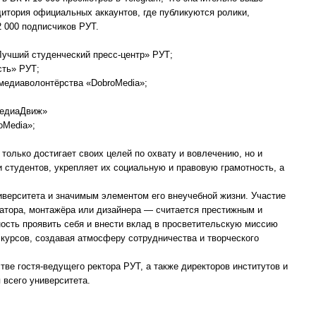
дитория официальных аккаунтов, где публикуются ролики,
 000 подписчиков РУТ.
Лучший студенческий пресс-центр» РУТ;
сть» РУТ;
 медиаволонтёрства «DobroMedia»;
МедиаДвиж»
oMedia»;
 только достигает своих целей по охвату и вовлечению, но и
 студентов, укрепляет их социальную и правовую грамотность, а
верситета и значимым элементом его внеучебной жизни. Участие
ратора, монтажёра или дизайнера — считается престижным и
ость проявить себя и внести вклад в просветительскую миссию
 курсов, создавая атмосферу сотрудничества и творческого
тве гостя-ведущего ректора РУТ, а также директоров институтов и
 всего университета.