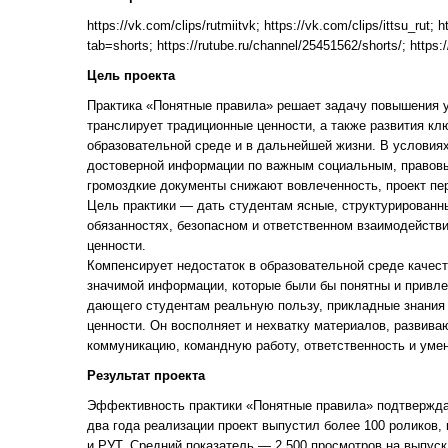
https://vk.com/clips/rutmiitvk; https://vk.com/clips/ittsu_rut; ht
tab=shorts; https://rutube.ru/channel/25451562/shorts/; https:
Цель проекта
Практика «Понятные правила» решает задачу повышения у
транслирует традиционные ценности, а также развития к
образовательной среде и в дальнейшей жизни. В условиях
достоверной информации по важным социальным, правов
громоздкие документы снижают вовлеченность, проект пе
Цель практики — дать студентам ясные, структурированны
обязанностях, безопасном и ответственном взаимодействи
ценности.
Компенсирует недостаток в образовательной среде качес
значимой информации, которые были бы понятны и привле
дающего студентам реальную пользу, прикладные знания
ценности. Он восполняет и нехватку материалов, развив
коммуникацию, командную работу, ответственность и умен
Результат проекта
Эффективность практики «Понятные правила» подтверждае
два года реализации проект выпустил более 100 роликов
и РУТ. Средний показатель — 2 500 просмотров на выпуск 