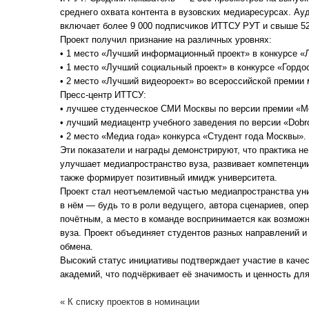
среднего охвата контента в вузовских медиаресурсах. Ау
включает более 9 000 подписчиков ИТТСУ РУТ и свыше 52
Проект получил признание на различных уровнях:
• 1 место «Лучший информационный проект» в конкурсе «
• 1 место «Лучший социальный проект» в конкурсе «Гордо
• 2 место «Лучший видеороект» во всероссийской премии
Пресс-центр ИТТСУ:
• лучшее студенческое СМИ Москвы по версии премии «
• лучший медиацентр учебного заведения по версии «Dobr
• 2 место «Медиа года» конкурса «Студент года Москвы».
Эти показатели и награды демонстрируют, что практика не
улучшает медиапространство вуза, развивает компетенции
также формирует позитивный имидж университета.
Проект стал неотъемлемой частью медиапространства уни
в нём — будь то в роли ведущего, автора сценариев, опе
почётным, а место в команде воспринимается как возможн
вуза. Проект объединяет студентов разных направлений и
обмена.
Высокий статус инициативы подтверждает участие в качес
академий, что подчёркивает её значимость и ценность для
« К списку проектов в номинации