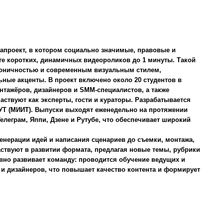
апроект, в котором социально значимые, правовые и
е коротких, динамичных видеороликов до 1 минуты. Такой
коничностью и современным визуальным стилем,
ые акценты. В проект включено около 20 студентов в
онтажёров, дизайнеров и SMM-специалистов, а также
аствуют как эксперты, гости и кураторы. Разрабатывается
УТ (МИИТ). Выпуски выходят еженедельно на протяжении
Телеграм, Яппи, Дзене и Рутубе, что обеспечивает широкий
генерации идей и написания сценариев до съемки, монтажа,
ствуют в развитии формата, предлагая новые темы, рубрики
вно развивает команду: проводится обучение ведущих и
 и дизайнеров, что повышает качество контента и формирует