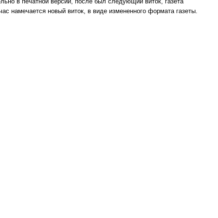
льно в печатной версии, после был следующий виток, газета
ас намечается новый виток, в виде измененного формата газеты.