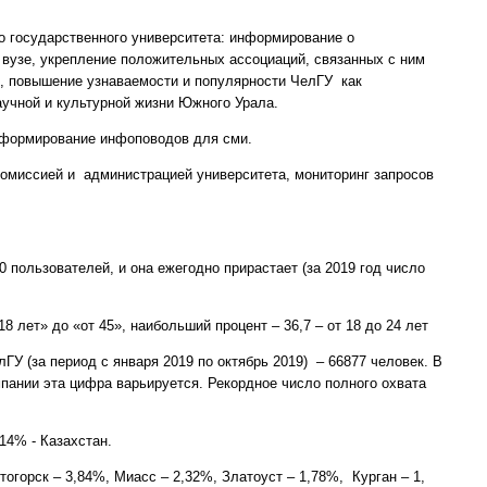
государственного университета: информирование о
в вузе, укрепление положительных ассоциаций, связанных с ним
ь), повышение узнаваемости и популярности ЧелГУ как
аучной и культурной жизни Южного Урала.
формирование инфоповодов для сми.
комиссией и администрацией университета, мониторинг запросов
пользователей, и она ежегодно прирастает (за 2019 год число
8 лет» до «от 45», наибольший процент – 36,7 – от 18 до 24 лет
У (за период с января 2019 по октябрь 2019) – 66877 человек. В
пании эта цифра варьируется. Рекордное число полного охвата
14% - Казахстан.
тогорск – 3,84%, Миасс – 2,32%, Златоуст – 1,78%, Курган – 1,