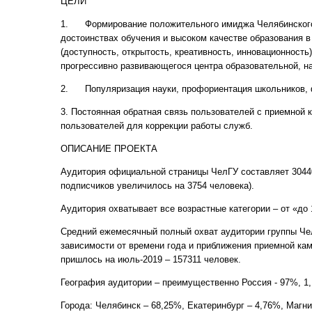
ЦЕЛИ
1. Формирование положительного имиджа Челябинского 
достоинствах обучения и высоком качестве образования 
(доступность, открытость, креативность, инновационност
прогрессивно развивающегося центра образовательной, н
2. Популяризация науки, профориентация школьников, 
3. Постоянная обратная связь пользователей с приемной 
пользователей для коррекции работы служб.
ОПИСАНИЕ ПРОЕКТА
Аудитория официальной страницы ЧелГУ составляет 30440 
подписчиков увеличилось на 3754 человека).
Аудитория охватывает все возрастные категории – от «до 1
Средний ежемесячный полный охват аудитории группы ЧелГ
зависимости от времени года и приближения приемной кам
пришлось на июль-2019 – 157311 человек.
География аудитории – преимущественно Россия - 97%, 1,
Города: Челябинск – 68,25%, Екатеринбург – 4,76%, Магни