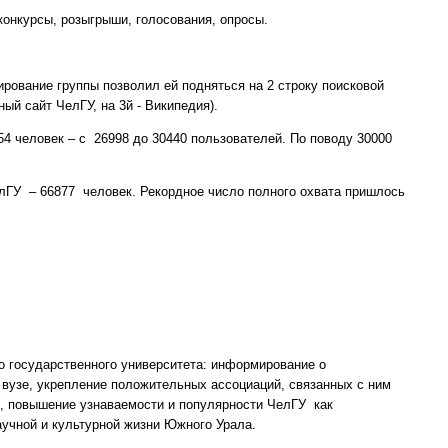
конкурсы, розыгрыши, голосования, опросы.
рование группы позволил ей подняться на 2 строку поисковой
ый сайт ЧелГУ, на 3й - Википедия).
54 человек – с 26998 до 30440 пользователей. По поводу 30000
лГУ – 66877 человек. Рекордное число полного охвата пришлось
государственного университета: информирование о
в вузе, укрепление положительных ассоциаций, связанных с ним
ь), повышение узнаваемости и популярности ЧелГУ как
аучной и культурной жизни Южного Урала.