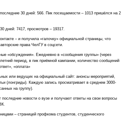
последние 30 дней: 566. Пик посещаемости – 1013 пришёлся на 2
0 дней: 7417, просмотров – 19317.
такте – и получила «галочку» официальной страницы, что
авторские права ЧелГУ в соцсети.
ные «обсуждения». Ежедневно в «сообщения группы» (через
летний период, в пик приёмной кампании, количество сообщений
ответ», «оплата»
льных или ведущих на официальный сайт: анонсы мероприятий,
тьи (лонгриды). Каждую запись просматривает в среднем 3000-
санных на группу).
 последние новости о вузе и получают ответы на свои вопросы
ВК.
аницами – страницей профкома студентов, студенческого