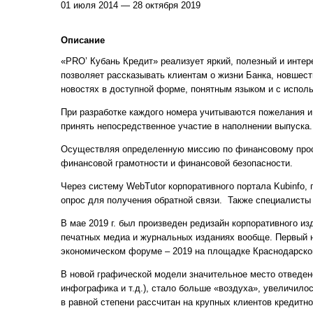
01 июля 2014 — 28 октября 2019
Описание
«PRO’ Кубань Кредит» реализует яркий, полезный и инте
позволяет рассказывать клиентам о жизни Банка, новшес
новостях в доступной форме, понятным языком и с исполь
При разработке каждого номера учитываются пожелания и
принять непосредственное участие в наполнении выпуска.
Осуществляя определенную миссию по финансовому прос
финансовой грамотности и финансовой безопасности.
Через систему WebTutor корпоративного портала Kubinfo,
опрос для получения обратной связи. Также специалисты
В мае 2019 г. был произведен редизайн корпоративного и
печатных медиа и журнальных изданиях вообще. Первый н
экономическом форуме – 2019 на площадке Краснодарског
В новой графической модели значительное место отведен
инфографика и т.д.), стало больше «воздуха», увеличило
в равной степени рассчитан на крупных клиентов кредитно