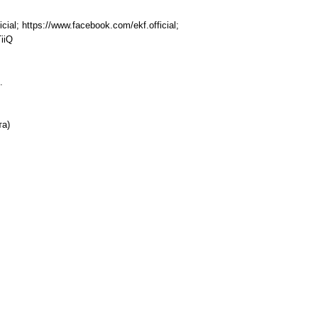
icial; https://www.facebook.com/ekf.official;
iiQ
.
та)