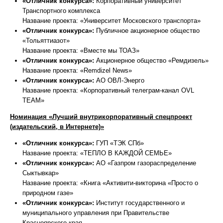
«Отличник конкурса»:
Корпоративный университет
Транспортного комплекса
Название проекта: «Университет Московского транспорта»
«Отличник конкурса»:
Публичное акционерное общество
«Тольяттиазот»
Название проекта: «Вместе мы ТОАЗ»
«Отличник конкурса»:
Акционерное общество «Ремдизель»
Название проекта: «Remdizel News»
«Отличник конкурса»:
АО ОВЛ-Энерго
Название проекта: «Корпоративный телеграм-канал OVL
TEAM»
Номинация «Лучший внутрикорпоративный спецпроект
(издательский, в Интернете)»
«Отличник конкурса»:
ГУП «ТЭК СПб»
Название проекта: «ТЕПЛО В КАЖДОЙ СЕМЬЕ»
«Отличник конкурса»:
АО «Газпром газораспределение
Сыктывкар»
Название проекта: «Книга «Активити-викторина «Просто о
природном газе»
«Отличник конкурса»:
Институт государственного и
муниципального управления при Правительстве
Красноярского края