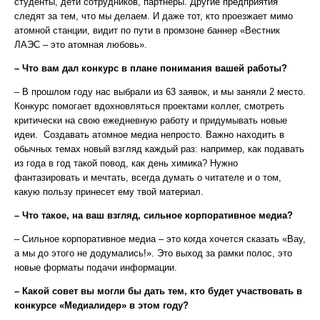
студенты, дети сотрудников, партнеры. Другие предприятия
следят за тем, что мы делаем. И даже тот, кто проезжает мимо
атомной станции, видит по пути в промзоне баннер «Вестник
ЛАЭС – это атомная любовь».
– Что вам дал конкурс в плане понимания вашей работы?
– В прошлом году нас выбрали из 63 заявок, и мы заняли 2 место.
Конкурс помогает вдохновляться проектами коллег, смотреть
критически на свою ежедневную работу и придумывать новые
идеи. Создавать атомное медиа непросто. Важно находить в
обычных темах новый взгляд каждый раз: например, как подавать
из года в год такой повод, как день химика? Нужно
фантазировать и мечтать, всегда думать о читателе и о том,
какую пользу принесет ему твой материал.
– Что такое, на ваш взгляд, сильное корпоративное медиа?
– Сильное корпоративное медиа – это когда хочется сказать «Вау,
а мы до этого не додумались!». Это выход за рамки полос, это
новые форматы подачи информации.
– Какой совет вы могли бы дать тем, кто будет участвовать в
конкурсе «Медиалидер» в этом году?